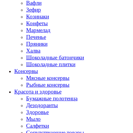
Вафли
Зефир
Козинаки
Конфеты
Мармелад
Печенье
Пряники
Халва
Шоколадные батончики
Шоколадные плитки
Консервы
Мясные консервы
Рыбные консервы
Красота и здоровье
Бумажные полотенца
Дезодоранты
Здоровье
Мыло
Салфетки
Сопутствующие товары