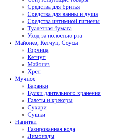
Средства для бритья
Средства для ванны и душа
Средства интимной гигиены
Туалетная бумага
Уход за полостью рта
Майонез, Кетчуп, Соусы
Горчица
Кетчуп
Майонез
Хрен
Мучное
Баранки
Булки длительного хранения
Галеты и крекеры
Сухари
Сушки
Напитки
Газированная вода
Лимонады