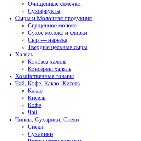
Очищенные семечки
Сухофрукты
Сыры и Молочная продукция
Сгущённое молоко
Сухое молоко и сливки
Сыр — нарезка
Твердые цельные сыры
Халяль
Колбаса халяль
Консервы халяль
Хозяйственные товары
Чай, Кофе, Какао, Кисель
Какао
Кисель
Кофе
Чай
Чипсы, Сухарики, Снеки
Снеки
Сухарики