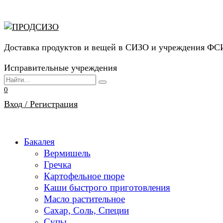
Перейти
к
содержанию
Доставка продуктов и вещей в СИЗО и учреждения Ф
Исправительные учреждения
Search
for:
0
Вход / Регистрация
Бакалея
Вермишель
Гречка
Картофельное пюре
Каши быстрого приготовления
Масло растительное
Сахар, Соль, Специи
Супы