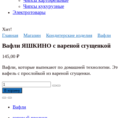
Чипсы картофельные
Чипсы кукурузные
Электротовары
Хит!
Главная
Магазин
Кондитерские изделия
Вафли
Вафли ЯШКИНО с вареной сгущенкой
145,00
₽
Вафли, которые выпекают по домашней технологии. Это
вафель с прослойкой из вареной сгущенки.
Количество
товара
В корзину
Вафли
ЯШКИНО
Вафли
с
вареной
готовый продукт