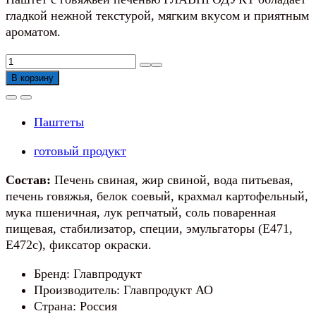
гладкой нежной текстурой, мягким вкусом и приятным
ароматом.
Количество
товара
В корзину
Паштет
с
Паштеты
говяжьей
печенью
готовый продукт
ГЛАВПРОДУКТ
Состав:
Печень свиная, жир свиной, вода питьевая,
печень говяжья, белок соевый, крахмал картофельный,
мука пшеничная, лук репчатый, соль поваренная
пищевая, стабилизатор, специи, эмульгаторы (Е471,
Е472с), фиксатор окраски.
Бренд: Главпродукт
Производитель: Главпродукт АО
Страна: Россия