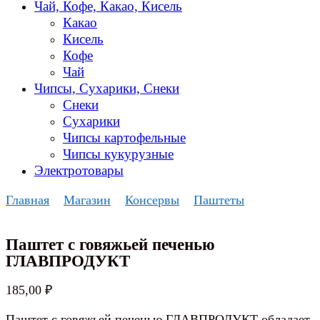
Чай, Кофе, Какао, Кисель
Какао
Кисель
Кофе
Чай
Чипсы, Сухарики, Снеки
Снеки
Сухарики
Чипсы картофельные
Чипсы кукурузные
Электротовары
Главная
Магазин
Консервы
Паштеты
Паштет с говяжьей печенью
ГЛАВПРОДУКТ
185,00
₽
Паштет с говяжьей печенью ГЛАВПРОДУКТ обладает