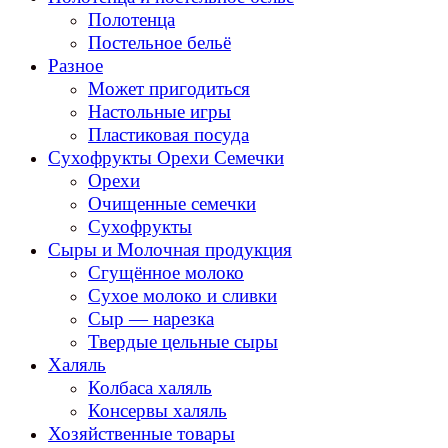
Полотенца
Постельное бельё
Разное
Может пригодиться
Настольные игры
Пластиковая посуда
Сухофрукты Орехи Семечки
Орехи
Очищенные семечки
Сухофрукты
Сыры и Молочная продукция
Сгущённое молоко
Сухое молоко и сливки
Сыр — нарезка
Твердые цельные сыры
Халяль
Колбаса халяль
Консервы халяль
Хозяйственные товары