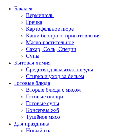
Перейти
Бакалея
к
Вермишель
содержанию
Гречка
Картофельное пюре
Каши быстрого приготовления
Масло растительное
Сахар, Соль, Специи
Супы
Бытовая химия
Средства для мытья посуды
Стирка и уход за бельем
Готовые блюда
Вторые блюда с мясом
Готовые овощи
Готовые супы
Консервы ж/б
Тушёное мясо
Для праздника
Новый год