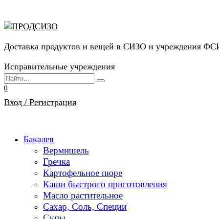
Перейти
к
содержанию
Доставка продуктов и вещей в СИЗО и учреждения Ф
Исправительные учреждения
Search
for:
0
Вход / Регистрация
Бакалея
Вермишель
Гречка
Картофельное пюре
Каши быстрого приготовления
Масло растительное
Сахар, Соль, Специи
Супы