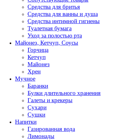
Средства для бритья
Средства для ванны и душа
Средства интимной гигиены
Туалетная бумага
Уход за полостью рта
Майонез, Кетчуп, Соусы
Горчица
Кетчуп
Майонез
Хрен
Мучное
Баранки
Булки длительного хранения
Галеты и крекеры
Сухари
Сушки
Напитки
Газированная вода
Лимонады