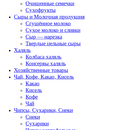
Очищенные семечки
Сухофрукты
Сыры и Молочная продукция
Сгущённое молоко
Сухое молоко и сливки
Сыр — нарезка
Твердые цельные сыры
Халяль
Колбаса халяль
Консервы халяль
Хозяйственные товары
Чай, Кофе, Какао, Кисель
Какао
Кисель
Кофе
Чай
Чипсы, Сухарики, Снеки
Снеки
Сухарики