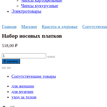
Чипсы картофельные
Чипсы кукурузные
Электротовары
Главная
Магазин
Красота и здоровье
Сопутствующ
Набор носовых платков
518,00
₽
Количество
товара
В корзину
Набор
носовых
Сопутствующие товары
платков
для женщин
для мужчин
уход за телом