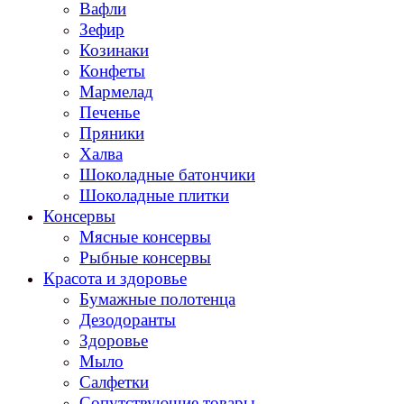
Вафли
Зефир
Козинаки
Конфеты
Мармелад
Печенье
Пряники
Халва
Шоколадные батончики
Шоколадные плитки
Консервы
Мясные консервы
Рыбные консервы
Красота и здоровье
Бумажные полотенца
Дезодоранты
Здоровье
Мыло
Салфетки
Сопутствующие товары