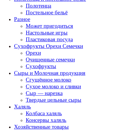
Полотенца
Постельное бельё
Разное
Может пригодиться
Настольные игры
Пластиковая посуда
Сухофрукты Орехи Семечки
Орехи
Очищенные семечки
Сухофрукты
Сыры и Молочная продукция
Сгущённое молоко
Сухое молоко и сливки
Сыр — нарезка
Твердые цельные сыры
Халяль
Колбаса халяль
Консервы халяль
Хозяйственные товары