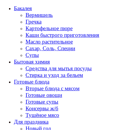
Перейти
Бакалея
к
Вермишель
содержанию
Гречка
Картофельное пюре
Каши быстрого приготовления
Масло растительное
Сахар, Соль, Специи
Супы
Бытовая химия
Средства для мытья посуды
Стирка и уход за бельем
Готовые блюда
Вторые блюда с мясом
Готовые овощи
Готовые супы
Консервы ж/б
Тушёное мясо
Для праздника
Новый год