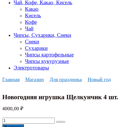
Чай, Кофе, Какао, Кисель
Какао
Кисель
Кофе
Чай
Чипсы, Сухарики, Снеки
Снеки
Сухарики
Чипсы картофельные
Чипсы кукурузные
Электротовары
Главная
Магазин
Для праздника
Новый год
Новогодняя игрушка Щелкунчик 4 шт.
4000,00
₽
Количество
товара