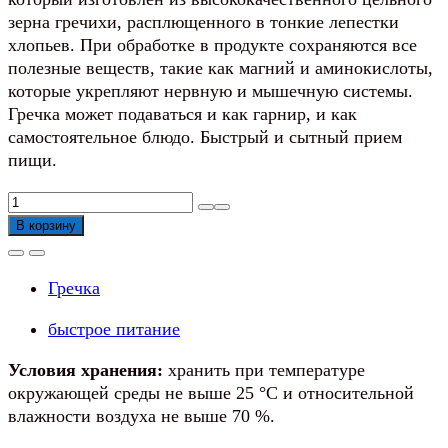
зерна гречихи, расплющенного в тонкие лепестки
хлопьев. При обработке в продукте сохраняются все
полезные веществ, такие как магний и аминокислоты,
которые укрепляют нервную и мышечную системы.
Гречка может подаваться и как гарнир, и как
самостоятельное блюдо. Быстрый и сытный прием
пищи.
Количество
товара
В корзину
Хлопья
гречневые
Гречка
Ясно
Солнышко
быстрое питание
Условия хранения:
хранить при температуре
окружающей среды не выше 25 °С и относительной
влажности воздуха не выше 70 %.