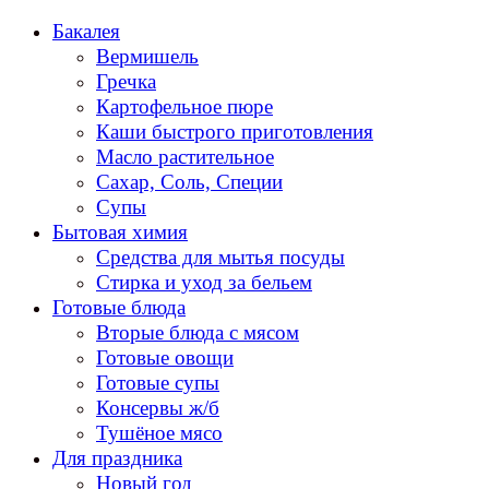
Перейти
Бакалея
к
Вермишель
содержанию
Гречка
Картофельное пюре
Каши быстрого приготовления
Масло растительное
Сахар, Соль, Специи
Супы
Бытовая химия
Средства для мытья посуды
Стирка и уход за бельем
Готовые блюда
Вторые блюда с мясом
Готовые овощи
Готовые супы
Консервы ж/б
Тушёное мясо
Для праздника
Новый год