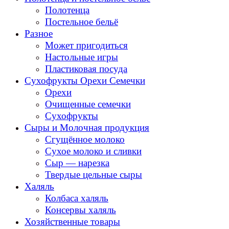
Полотенца
Постельное бельё
Разное
Может пригодиться
Настольные игры
Пластиковая посуда
Сухофрукты Орехи Семечки
Орехи
Очищенные семечки
Сухофрукты
Сыры и Молочная продукция
Сгущённое молоко
Сухое молоко и сливки
Сыр — нарезка
Твердые цельные сыры
Халяль
Колбаса халяль
Консервы халяль
Хозяйственные товары