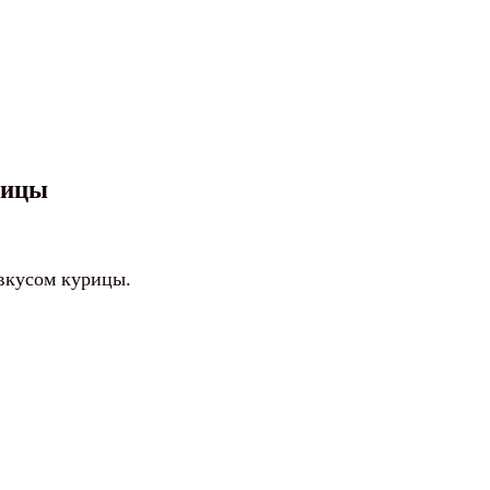
рицы
вкусом курицы.