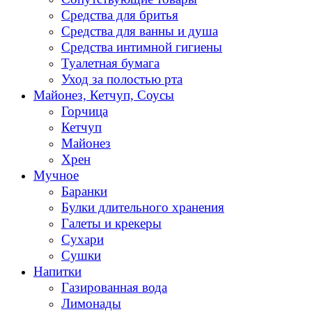
Средства для бритья
Средства для ванны и душа
Средства интимной гигиены
Туалетная бумага
Уход за полостью рта
Майонез, Кетчуп, Соусы
Горчица
Кетчуп
Майонез
Хрен
Мучное
Баранки
Булки длительного хранения
Галеты и крекеры
Сухари
Сушки
Напитки
Газированная вода
Лимонады