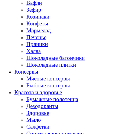
Вафли
Зефир
Козинаки
Конфеты
Мармелад
Печенье
Пряники
Халва
Шоколадные батончики
Шоколадные плитки
Консервы
Мясные консервы
Рыбные консервы
Красота и здоровье
Бумажные полотенца
Дезодоранты
Здоровье
Мыло
Салфетки
Сопутствующие товары