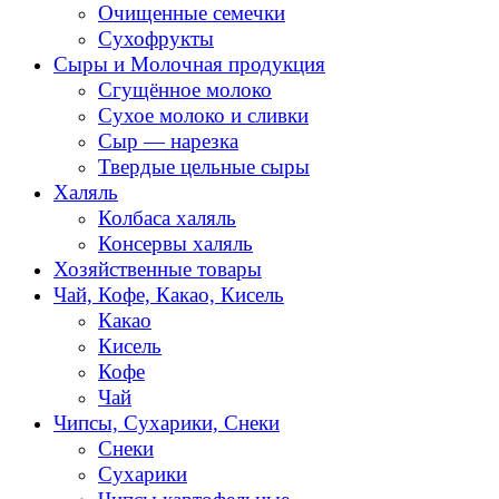
Очищенные семечки
Сухофрукты
Сыры и Молочная продукция
Сгущённое молоко
Сухое молоко и сливки
Сыр — нарезка
Твердые цельные сыры
Халяль
Колбаса халяль
Консервы халяль
Хозяйственные товары
Чай, Кофе, Какао, Кисель
Какао
Кисель
Кофе
Чай
Чипсы, Сухарики, Снеки
Снеки
Сухарики