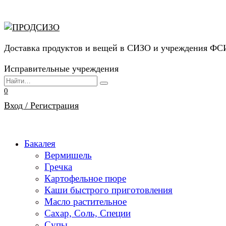
Перейти
к
содержанию
Доставка продуктов и вещей в СИЗО и учреждения Ф
Исправительные учреждения
Search
for:
0
Вход / Регистрация
Бакалея
Вермишель
Гречка
Картофельное пюре
Каши быстрого приготовления
Масло растительное
Сахар, Соль, Специи
Супы