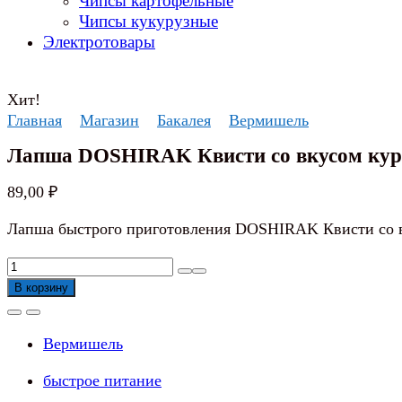
Чипсы картофельные
Чипсы кукурузные
Электротовары
Хит!
Главная
Магазин
Бакалея
Вермишель
Лапша DOSHIRAK Квисти со вкусом ку
89,00
₽
Лапша быстрого приготовления DOSHIRAK Квисти со 
Количество
товара
В корзину
Лапша
DOSHIRAK
Вермишель
Квисти
со
быстрое питание
вкусом