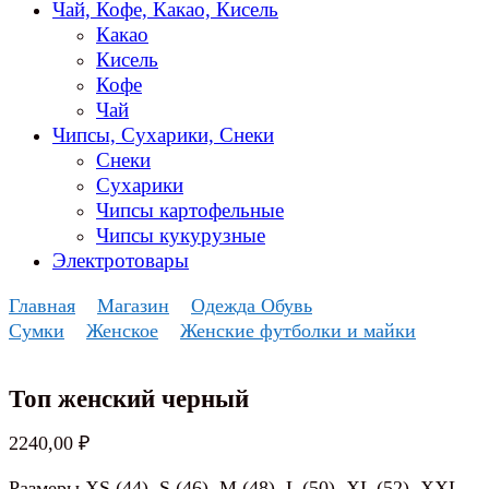
Чай, Кофе, Какао, Кисель
Какао
Кисель
Кофе
Чай
Чипсы, Сухарики, Снеки
Снеки
Сухарики
Чипсы картофельные
Чипсы кукурузные
Электротовары
Главная
Магазин
Одежда Обувь
Сумки
Женское
Женские футболки и майки
Топ женский черный
2240,00
₽
Размеры XS (44), S (46), M (48), L (50), XL (52), XXL