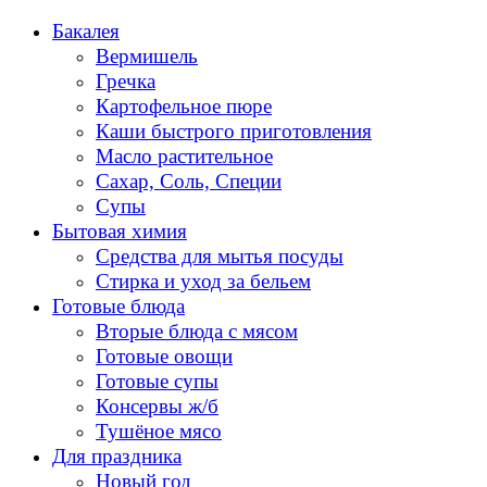
Перейти
Бакалея
к
Вермишель
содержанию
Гречка
Картофельное пюре
Каши быстрого приготовления
Масло растительное
Сахар, Соль, Специи
Супы
Бытовая химия
Средства для мытья посуды
Стирка и уход за бельем
Готовые блюда
Вторые блюда с мясом
Готовые овощи
Готовые супы
Консервы ж/б
Тушёное мясо
Для праздника
Новый год