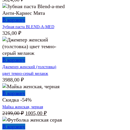
В корзину
Зубная паста BLEND-A-MED
326,00
₽
В корзину
Джемпер женский (толстовка)
цвет темно-серый меланж
3988,00
₽
В корзину
Скидка -54%
Майка женская, черная
Первоначальная
Текущая
2199,00
₽
1005,00
₽
цена
цена:
составляла
1005,00 ₽.
В корзину