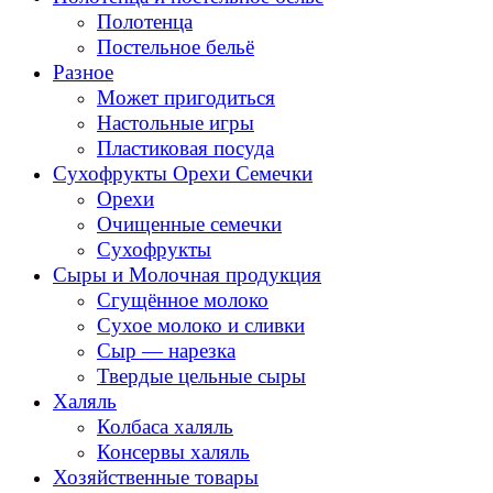
Полотенца
Постельное бельё
Разное
Может пригодиться
Настольные игры
Пластиковая посуда
Сухофрукты Орехи Семечки
Орехи
Очищенные семечки
Сухофрукты
Сыры и Молочная продукция
Сгущённое молоко
Сухое молоко и сливки
Сыр — нарезка
Твердые цельные сыры
Халяль
Колбаса халяль
Консервы халяль
Хозяйственные товары