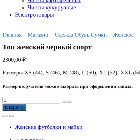
Чипсы картофельные
Чипсы кукурузные
Электротовары
Главная
Магазин
Одежда Обувь Сумки
Женское
Топ женский черный спорт
2300,00
₽
Размеры XS (44), S (46), M (48), L (50), XL (52), XXL 
Размер получателя можно выбрать при оформлении заказа.
Количество
товара
В корзину
Топ
женский
Женские футболки и майки
черный
спорт
для женщин