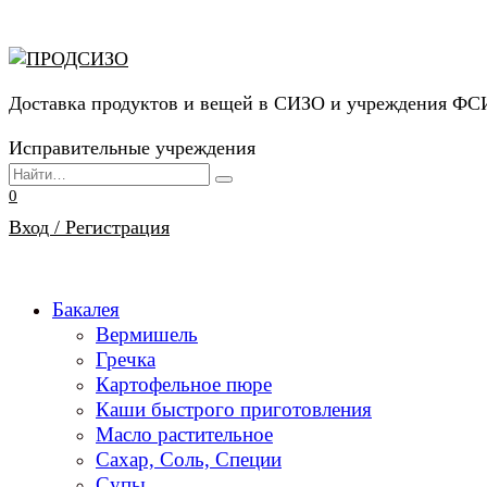
Перейти
к
содержанию
Доставка продуктов и вещей в СИЗО и учреждения Ф
Исправительные учреждения
Search
for:
0
Вход / Регистрация
Бакалея
Вермишель
Гречка
Картофельное пюре
Каши быстрого приготовления
Масло растительное
Сахар, Соль, Специи
Супы