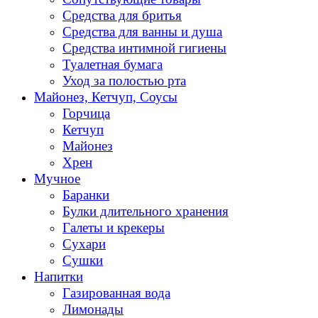
Средства для бритья
Средства для ванны и душа
Средства интимной гигиены
Туалетная бумага
Уход за полостью рта
Майонез, Кетчуп, Соусы
Горчица
Кетчуп
Майонез
Хрен
Мучное
Баранки
Булки длительного хранения
Галеты и крекеры
Сухари
Сушки
Напитки
Газированная вода
Лимонады