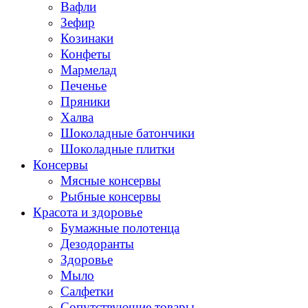
Вафли
Зефир
Козинаки
Конфеты
Мармелад
Печенье
Пряники
Халва
Шоколадные батончики
Шоколадные плитки
Консервы
Мясные консервы
Рыбные консервы
Красота и здоровье
Бумажные полотенца
Дезодоранты
Здоровье
Мыло
Салфетки
Сопутствующие товары