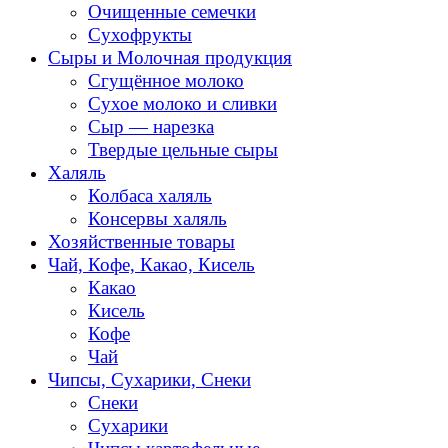
Очищенные семечки
Сухофрукты
Сыры и Молочная продукция
Сгущённое молоко
Сухое молоко и сливки
Сыр — нарезка
Твердые цельные сыры
Халяль
Колбаса халяль
Консервы халяль
Хозяйственные товары
Чай, Кофе, Какао, Кисель
Какао
Кисель
Кофе
Чай
Чипсы, Сухарики, Снеки
Снеки
Сухарики