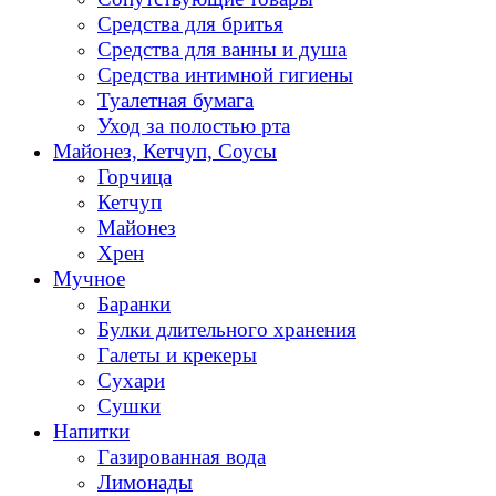
Средства для бритья
Средства для ванны и душа
Средства интимной гигиены
Туалетная бумага
Уход за полостью рта
Майонез, Кетчуп, Соусы
Горчица
Кетчуп
Майонез
Хрен
Мучное
Баранки
Булки длительного хранения
Галеты и крекеры
Сухари
Сушки
Напитки
Газированная вода
Лимонады