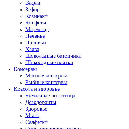
Вафли
Зефир
Козинаки
Конфеты
Мармелад
Печенье
Пряники
Халва
Шоколадные батончики
Шоколадные плитки
Консервы
Мясные консервы
Рыбные консервы
Красота и здоровье
Бумажные полотенца
Дезодоранты
Здоровье
Мыло
Салфетки
Сопутствующие товары