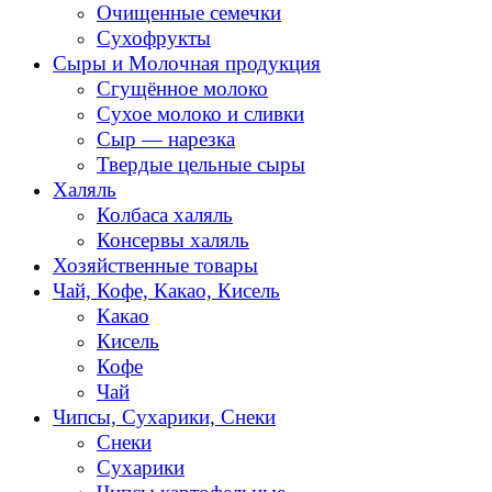
Очищенные семечки
Сухофрукты
Сыры и Молочная продукция
Сгущённое молоко
Сухое молоко и сливки
Сыр — нарезка
Твердые цельные сыры
Халяль
Колбаса халяль
Консервы халяль
Хозяйственные товары
Чай, Кофе, Какао, Кисель
Какао
Кисель
Кофе
Чай
Чипсы, Сухарики, Снеки
Снеки
Сухарики