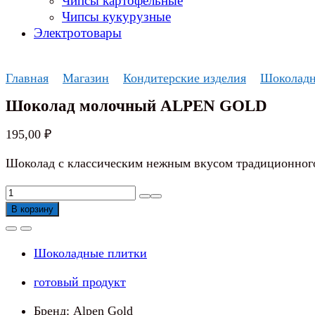
Чипсы картофельные
Чипсы кукурузные
Электротовары
Главная
Магазин
Кондитерские изделия
Шоколадн
Шоколад молочный ALPEN GOLD
195,00
₽
Шоколад с классическим нежным вкусом традиционног
Количество
товара
В корзину
Шоколад
молочный
Шоколадные плитки
ALPEN
GOLD
готовый продукт
Бренд: Alpen Gold