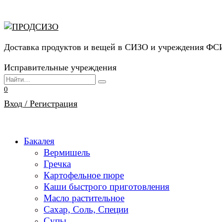
Перейти
к
содержанию
Доставка продуктов и вещей в СИЗО и учреждения Ф
Исправительные учреждения
Search
for:
0
Вход / Регистрация
Бакалея
Вермишель
Гречка
Картофельное пюре
Каши быстрого приготовления
Масло растительное
Сахар, Соль, Специи
Супы