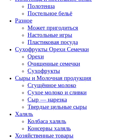
Полотенца
Постельное бельё
Разное
Может пригодиться
Настольные игры
Пластиковая посуда
Сухофрукты Орехи Семечки
Орехи
Очищенные семечки
Сухофрукты
Сыры и Молочная продукция
Сгущённое молоко
Сухое молоко и сливки
Сыр — нарезка
Твердые цельные сыры
Халяль
Колбаса халяль
Консервы халяль
Хозяйственные товары