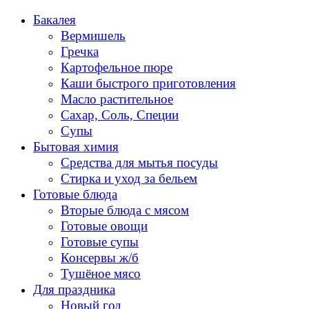
Перейти
Бакалея
к
Вермишель
содержанию
Гречка
Картофельное пюре
Каши быстрого приготовления
Масло растительное
Сахар, Соль, Специи
Супы
Бытовая химия
Средства для мытья посуды
Стирка и уход за бельем
Готовые блюда
Вторые блюда с мясом
Готовые овощи
Готовые супы
Консервы ж/б
Тушёное мясо
Для праздника
Новый год