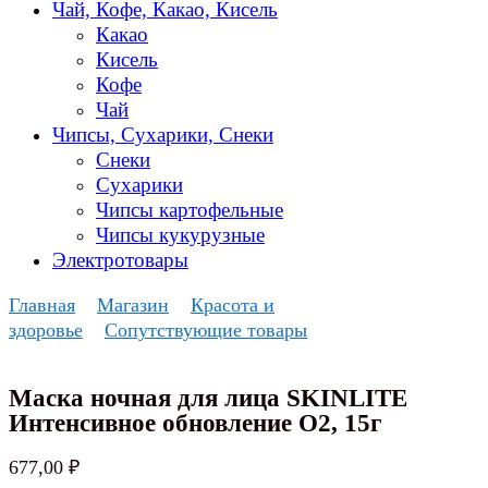
Чай, Кофе, Какао, Кисель
Какао
Кисель
Кофе
Чай
Чипсы, Сухарики, Снеки
Снеки
Сухарики
Чипсы картофельные
Чипсы кукурузные
Электротовары
Главная
Магазин
Красота и
здоровье
Сопутствующие товары
Маска ночная для лица SKINLITE
Интенсивное обновление О2, 15г
677,00
₽