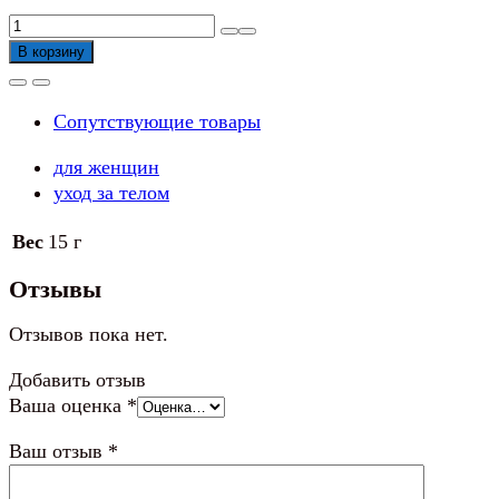
Количество
товара
В корзину
Маска
ночная
Сопутствующие товары
для
лица
для женщин
SKINLITE
уход за телом
Интенсивное
обновление
Вес
15 г
О2,
15г
Отзывы
Отзывов пока нет.
Добавить отзыв
Ваша оценка
*
Ваш отзыв
*