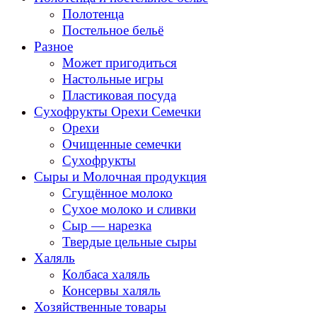
Полотенца
Постельное бельё
Разное
Может пригодиться
Настольные игры
Пластиковая посуда
Сухофрукты Орехи Семечки
Орехи
Очищенные семечки
Сухофрукты
Сыры и Молочная продукция
Сгущённое молоко
Сухое молоко и сливки
Сыр — нарезка
Твердые цельные сыры
Халяль
Колбаса халяль
Консервы халяль
Хозяйственные товары