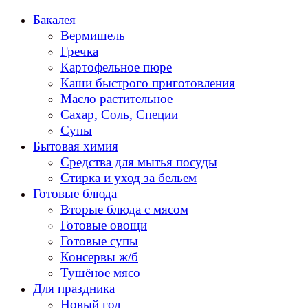
Перейти
Бакалея
к
Вермишель
содержанию
Гречка
Картофельное пюре
Каши быстрого приготовления
Масло растительное
Сахар, Соль, Специи
Супы
Бытовая химия
Средства для мытья посуды
Стирка и уход за бельем
Готовые блюда
Вторые блюда с мясом
Готовые овощи
Готовые супы
Консервы ж/б
Тушёное мясо
Для праздника
Новый год