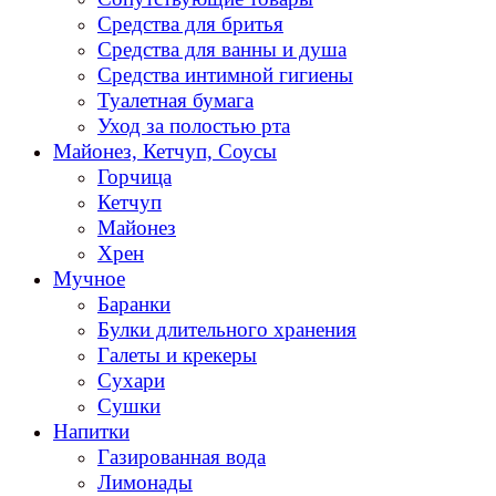
Средства для бритья
Средства для ванны и душа
Средства интимной гигиены
Туалетная бумага
Уход за полостью рта
Майонез, Кетчуп, Соусы
Горчица
Кетчуп
Майонез
Хрен
Мучное
Баранки
Булки длительного хранения
Галеты и крекеры
Сухари
Сушки
Напитки
Газированная вода
Лимонады