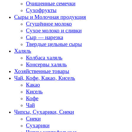
Очищенные семечки
Сухофрукты
Сыры и Молочная продукция
Сгущённое молоко
Сухое молоко и сливки
Сыр — нарезка
Твердые цельные сыры
Халяль
Колбаса халяль
Консервы халяль
Хозяйственные товары
Чай, Кофе, Какао, Кисель
Какао
Кисель
Кофе
Чай
Чипсы, Сухарики, Снеки
Снеки
Сухарики