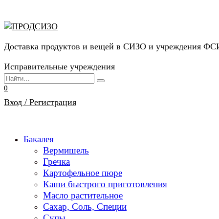
Перейти
к
содержанию
Доставка продуктов и вещей в СИЗО и учреждения Ф
Исправительные учреждения
Search
for:
0
Вход / Регистрация
Бакалея
Вермишель
Гречка
Картофельное пюре
Каши быстрого приготовления
Масло растительное
Сахар, Соль, Специи
Супы