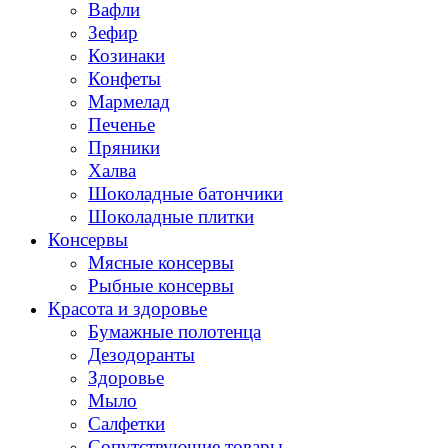
Вафли
Зефир
Козинаки
Конфеты
Мармелад
Печенье
Пряники
Халва
Шоколадные батончики
Шоколадные плитки
Консервы
Мясные консервы
Рыбные консервы
Красота и здоровье
Бумажные полотенца
Дезодоранты
Здоровье
Мыло
Салфетки
Сопутствующие товары