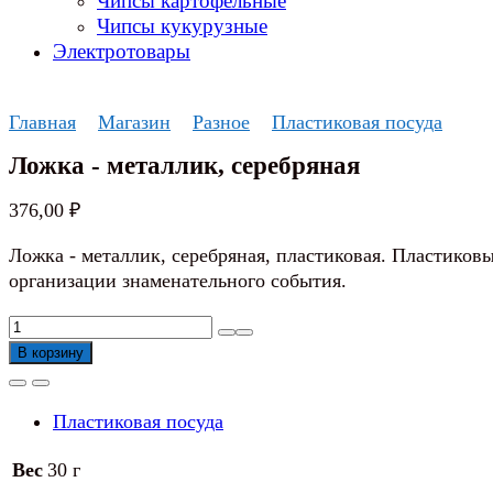
Чипсы картофельные
Чипсы кукурузные
Электротовары
Главная
Магазин
Разное
Пластиковая посуда
Ложка - металлик, серебряная
376,00
₽
Ложка - металлик, серебряная, пластиковая. Пластико
организации знаменательного события.
Количество
товара
В корзину
Ложка
-
Пластиковая посуда
металлик,
серебряная
Вес
30 г