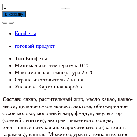
Количество
товара
В корзину
Конфеты
LINDT
Конфеты
Lindor
Ассорти
готовый продукт
из
молочного
Тип Конфеты
шоколада
Минимальная температура 0 °С
Premium
Максимальная температура 25 °С
Страна-изготовитель Италия
Упаковка Картонная коробка
Состав
: сахар, растительный жир, масло какао, какао-
масса, цельное сухое молоко, лактоза, обезжиренное
сухое молоко, молочный жир, фундук, эмульгатор
(соевый лецитин), экстракт ячменного солода,
идентичные натуральным ароматизаторы (ванилин,
карамель), ваниль. Может содержать незначительное