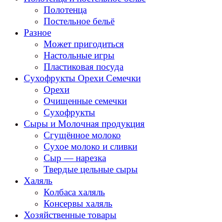
Полотенца
Постельное бельё
Разное
Может пригодиться
Настольные игры
Пластиковая посуда
Сухофрукты Орехи Семечки
Орехи
Очищенные семечки
Сухофрукты
Сыры и Молочная продукция
Сгущённое молоко
Сухое молоко и сливки
Сыр — нарезка
Твердые цельные сыры
Халяль
Колбаса халяль
Консервы халяль
Хозяйственные товары