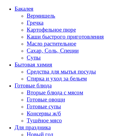
Перейти
Бакалея
к
Вермишель
содержанию
Гречка
Картофельное пюре
Каши быстрого приготовления
Масло растительное
Сахар, Соль, Специи
Супы
Бытовая химия
Средства для мытья посуды
Стирка и уход за бельем
Готовые блюда
Вторые блюда с мясом
Готовые овощи
Готовые супы
Консервы ж/б
Тушёное мясо
Для праздника
Новый год