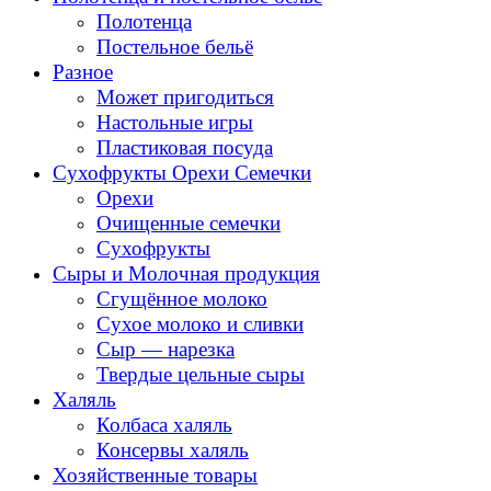
Полотенца
Постельное бельё
Разное
Может пригодиться
Настольные игры
Пластиковая посуда
Сухофрукты Орехи Семечки
Орехи
Очищенные семечки
Сухофрукты
Сыры и Молочная продукция
Сгущённое молоко
Сухое молоко и сливки
Сыр — нарезка
Твердые цельные сыры
Халяль
Колбаса халяль
Консервы халяль
Хозяйственные товары