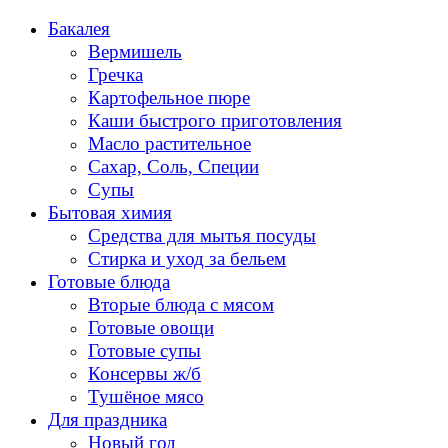
Перейти
Бакалея
к
Вермишель
содержанию
Гречка
Картофельное пюре
Каши быстрого приготовления
Масло растительное
Сахар, Соль, Специи
Супы
Бытовая химия
Средства для мытья посуды
Стирка и уход за бельем
Готовые блюда
Вторые блюда с мясом
Готовые овощи
Готовые супы
Консервы ж/б
Тушёное мясо
Для праздника
Новый год