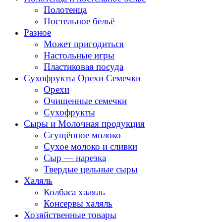
Полотенца
Постельное бельё
Разное
Может пригодиться
Настольные игры
Пластиковая посуда
Сухофрукты Орехи Семечки
Орехи
Очищенные семечки
Сухофрукты
Сыры и Молочная продукция
Сгущённое молоко
Сухое молоко и сливки
Сыр — нарезка
Твердые цельные сыры
Халяль
Колбаса халяль
Консервы халяль
Хозяйственные товары