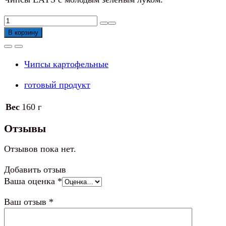
Количество
товара
В корзину
Чипсы
LAYS
Чипсы картофельные
Молодой
зеленый
готовый продукт
лук
Вес
160 г
Отзывы
Отзывов пока нет.
Добавить отзыв
Ваша оценка
*
Ваш отзыв
*